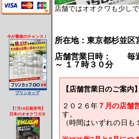
店舗ではオオクワも少し
今が最後のチャンス！
所在地：東京都杉並区
店舗営業日時： 毎週
～ １７時３０分
【店舗営業日のご案内
プリンカップ
２０２６年
７月の店舗
【7月10日発売号】
す。
日本のオオクワガタ
（時間はいずれの日も