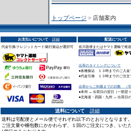
[5/20] ３種類のかわいいラベ
取り扱いを始めました。
トップページ
> 店舗案内
[4/9] 【
特Ａ材 【やわらかめ
シーズンにどうぞ。
お支払いについて
詳細
配送について
[1/25] 【
クリアースライダー
代金引換/クレジットカード/銀行振込が選択可
た。
佐川急便またはヤマト運輸で発
[12/6] 【
Ｔ字タイプハンドプ
出荷のタイミングについて
[2/1] ブリードに使える 【
国産
●各種振込 １３時までのご入金
した。
●代金引換 １３時までのご注文
[9/17] 温度調節式ヒーター【
マ
出荷からご到着までの日数 （
イズ再入荷いたしました。ヒー
●本州 → 出荷日の翌日（一部翌
●北海道・四国・九州 → 出荷日
販売
です。
[5/1] 【
昆虫フィールド９０号
送料について
詳細
カード決済も可能です。
送料は宅配便とメール便でそれぞれ以下のとおりとなります
ご注文量や梱包数にかかわらず、１回のご注文につき、いた
[1/3] 【
大型８０ｇゼリー
】 / 