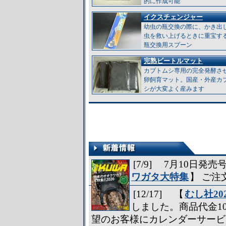
的に作成可能
イクスチェンジャー
幼虫の瓶交換の際に、かき出
虫を救い上げるときに重宝す
瓶交換用スプーン
完熟ビートルマット
カブトムシ専用の完全発酵さ
卵飼育マット。国産・外産カ
シが大変よく産みます
[7/9] 7月10日発売号
ワガタ大特集
】 ご
[12/17] 【
むし社2
しました。商品代金1
望のお客様にカレンダーサービ