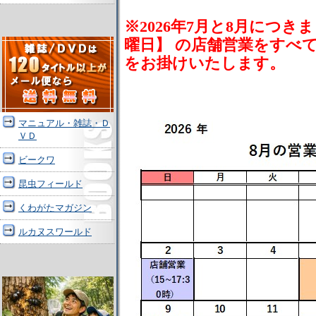
※2026年7月と8月につ
曜日】 の店舗営業をすべ
をお掛けいたします。
マニュアル・雑誌・Ｄ
ＶＤ
ビークワ
昆虫フィールド
くわがたマガジン
ルカヌスワールド