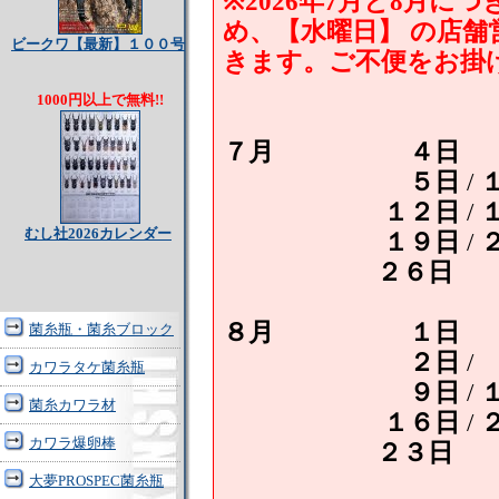
※2026年7月と8月
め、【水曜日】 の店
ビークワ【最新】１００号
きます。ご不便をお掛
1000円以上で無料!!
７月
４日
５日
/
１２日
/
むし社2026カレンダー
１９日
/
２６日
８月
１日
菌糸瓶・菌糸ブロック
２日
/
カワラタケ菌糸瓶
９
日
/
菌糸カワラ材
１６日
/
カワラ爆卵棒
２３日
大夢PROSPEC菌糸瓶