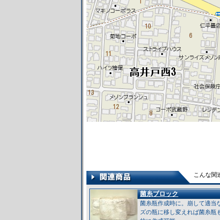
こんな関
菌糸ブロック
菌糸瓶作成時に。崩して適当
ズの瓶に移し変えれば菌糸瓶