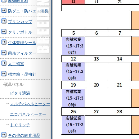
産卵飼育材
防ダニ・防バエ・消臭
プリンカップ
クリアボトル
生体管理シール
菌糸フィルター
人工蛹室
標本箱・昆虫針
保温パネル
ピタリ適温
マルチパネルヒーター
エコパネルヒーター
もぐリッチ
その他の飼育用品