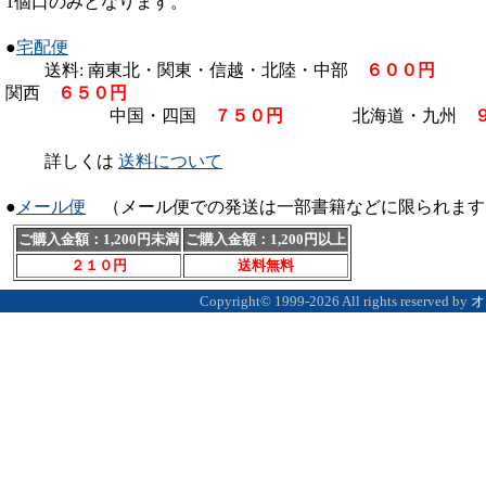
1個口のみとなります。
[8/7] 強力抗菌剤 【
Fe3+(エ
た。
●
宅配便
送料: 南東北・関東・信越・北陸・中部
６００円
北
[8/4] 日本産カブトムシの飼
関西
６５０円
入門書 【
初めて飼うカブトム
中国・四国
７５０円
北海道・九州
[6/7] 日本産クワガタムシの
詳しくは
送料について
る入門書 【
初めて飼うクワガ
●
メール便
（メール便での発送は一部書籍などに限られます
[12/18] クリアボトルには
室
】 入荷いたしました。
ご購入金額：1,200円未満
ご購入金額：1,200円以上
２１０円
送料無料
くわがたマガジン最新５３号（
Copyright©
1999-2026 All rights reserved by
オ
[12/16]
クリアボトル
に
重ねる
[3/8]
大夢PROSPEC菌糸瓶
取
[2/9]
Ｔ字ハンドプレス
/
クワ
荷いたしました。
[9/6] 半分に切った１６ｇ
ホルダー【エイト】
入荷いた