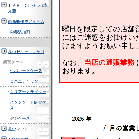
ＬＡＢＩＯ(ラビオ)菌
糸瓶
菌糸瓶作成アイテム
曜日を限定しての店舗
栄養添加剤
にはご迷惑をお掛けい
けますようお願い申
昆虫ゼリー・エサ皿
なお、
当店の通販業務
飼育ケース
おります。
セパレートケース
コバエシャッター
クリアースライダー
スタンダード飼育ケー
ス
デジケース
昆虫マット