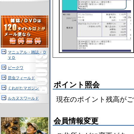
マニュアル・雑誌・Ｄ
ＶＤ
ビークワ
昆虫フィールド
ポイント照会
くわがたマガジン
現在のポイント残高が
ルカヌスワールド
会員情報変更