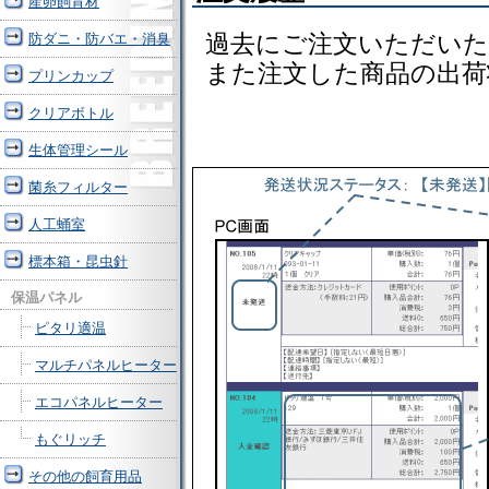
産卵飼育材
過去にご注文いただいた
防ダニ・防バエ・消臭
また注文した商品の出荷
プリンカップ
クリアボトル
生体管理シール
菌糸フィルター
人工蛹室
標本箱・昆虫針
保温パネル
ピタリ適温
マルチパネルヒーター
エコパネルヒーター
もぐリッチ
その他の飼育用品