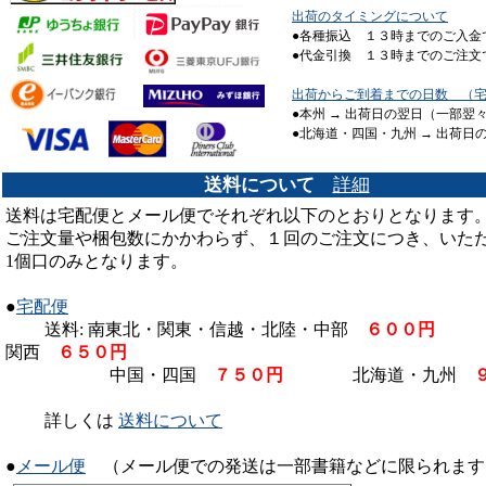
出荷のタイミングについて
[2/1] ブリードに使える 【
国産
●各種振込 １３時までのご入金
した。
●代金引換 １３時までのご注文
[9/17] 温度調節式ヒーター【
マ
出荷からご到着までの日数 （
イズ再入荷いたしました。ヒー
●本州 → 出荷日の翌日（一部翌
●北海道・四国・九州 → 出荷日
販売
です。
[5/1] 【
昆虫フィールド９０号
送料について
詳細
カード決済も可能です。
送料は宅配便とメール便でそれぞれ以下のとおりとなります
ご注文量や梱包数にかかわらず、１回のご注文につき、いた
[1/3] 【
大型８０ｇゼリー
】 / 
1個口のみとなります。
[8/7] 強力抗菌剤 【
Fe3+(エ
た。
●
宅配便
送料: 南東北・関東・信越・北陸・中部
６００円
北
[8/4] 日本産カブトムシの飼
関西
６５０円
入門書 【
初めて飼うカブトム
中国・四国
７５０円
北海道・九州
[6/7] 日本産クワガタムシの
詳しくは
送料について
る入門書 【
初めて飼うクワガ
●
メール便
（メール便での発送は一部書籍などに限られます
[12/18] クリアボトルには