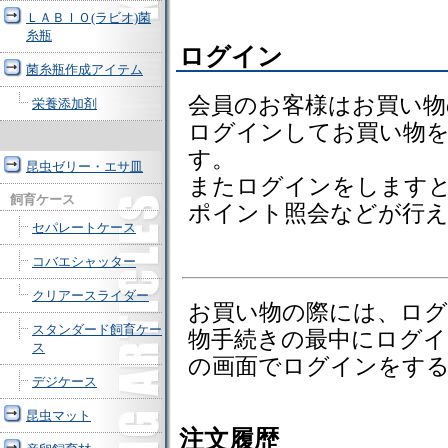
ＬＡＢＩＯ(ラビオ)菌
糸瓶
ログイン
菌糸瓶作成アイテム
会員のお客様はお買い
栄養添加剤
ログインしてお買い物
す。
昆虫ゼリー・エサ皿
またログインをしますと、
飼育ケース
ポイント照会などが行
セパレートケース
コバエシャッター
クリアースライダー
お買い物の際には、ロ
スタンダード飼育ケー
物手続きの最中にログイ
ス
の画面でログインをす
デジケース
昆虫マット
注文履歴