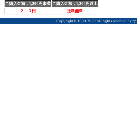
室
】 入荷いたしました。
ご購入金額：1,200円未満
ご購入金額：1,200円以上
２１０円
送料無料
くわがたマガジン最新５３号（
Copyright©
1999-2026 All rights reserved by
オ
[12/16]
クリアボトル
に
重ねる
[3/8]
大夢PROSPEC菌糸瓶
取
[2/9]
Ｔ字ハンドプレス
/
クワ
荷いたしました。
[9/6] 半分に切った１６ｇ
ホルダー【エイト】
入荷いた
利です。
[8/16] 飼育ケース
クリアース
[7/8] 食いつきバツグン
乳酸パ
入荷いたしました。今お使いの
い。
[6/19] KBファーム製
プロゼリ
[4/14]
ドルクスゼリー１６ｇ【