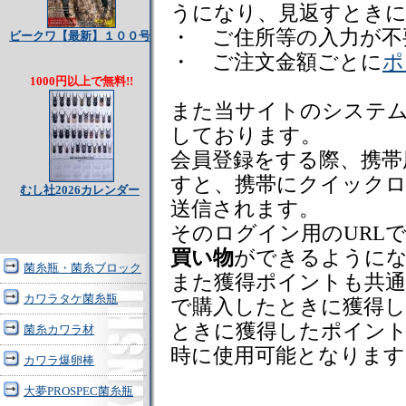
うになり、見返すときに
・ ご住所等の入力が不
ビークワ【最新】１００号
・ ご注文金額ごとに
ポ
1000円以上で無料!!
また当サイトのシステ
しております。
会員登録をする際、携帯
すと、携帯にクイックロ
むし社2026カレンダー
送信されます。
そのログイン用のURL
買い物
ができるように
菌糸瓶・菌糸ブロック
また獲得ポイントも共
カワラタケ菌糸瓶
で購入したときに獲得
ときに獲得したポイント
菌糸カワラ材
時に使用可能となります
カワラ爆卵棒
大夢PROSPEC菌糸瓶