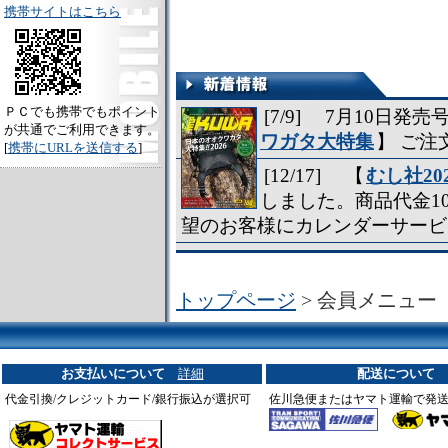
携帯サイトはこちら
ＰＣでも携帯でもポイント
[7/9] 7月10日発売号
が共通でご利用できます。
ワガタ大特集
】 ご
[
携帯にURLを送信する
]
[12/17] 【
むし社2
しました。商品代金1
望のお客様にカレンダーサービ
[5/20] ３種類のかわいいラベ
取り扱いを始めました。
トップページ
> 会員メニュー
[4/9] 【
特Ａ材 【やわらかめ
シーズンにどうぞ。
お支払いについて
詳細
配送について
[1/25] 【
クリアースライダー
代金引換/クレジットカード/銀行振込が選択可
た。
佐川急便またはヤマト運輸で発
[12/6] 【
Ｔ字タイプハンドプ