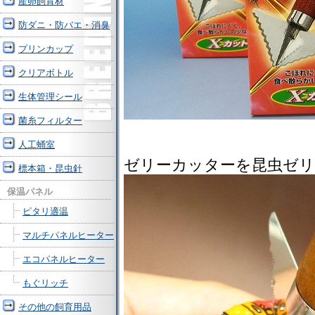
産卵飼育材
防ダニ・防バエ・消臭
プリンカップ
クリアボトル
生体管理シール
菌糸フィルター
人工蛹室
ゼリーカッターを昆虫ゼリ
標本箱・昆虫針
保温パネル
ピタリ適温
マルチパネルヒーター
エコパネルヒーター
もぐリッチ
その他の飼育用品