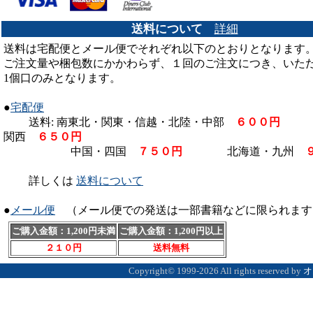
販売
です。
[5/1] 【
昆虫フィールド９０号
送料について
詳細
カード決済も可能です。
送料は宅配便とメール便でそれぞれ以下のとおりとなります
ご注文量や梱包数にかかわらず、１回のご注文につき、いた
[1/3] 【
大型８０ｇゼリー
】 / 
1個口のみとなります。
[8/7] 強力抗菌剤 【
Fe3+(エ
た。
●
宅配便
送料: 南東北・関東・信越・北陸・中部
６００円
北
[8/4] 日本産カブトムシの飼
関西
６５０円
入門書 【
初めて飼うカブトム
中国・四国
７５０円
北海道・九州
[6/7] 日本産クワガタムシの
詳しくは
送料について
る入門書 【
初めて飼うクワガ
●
メール便
（メール便での発送は一部書籍などに限られます
[12/18] クリアボトルには
室
】 入荷いたしました。
ご購入金額：1,200円未満
ご購入金額：1,200円以上
２１０円
送料無料
くわがたマガジン最新５３号（
Copyright©
1999-2026 All rights reserved by
オ
[12/16]
クリアボトル
に
重ねる
[3/8]
大夢PROSPEC菌糸瓶
取