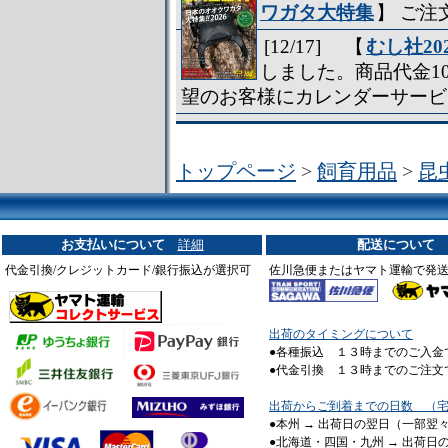
ワガタ大特集
】 ご
[12/17] 【
むし社2
しました。商品代金1
望のお客様にカレンダーサービ
[5/20] ３種類のかわいいラベ
取り扱いを始めました。
トップページ
>
飼育用品
>
昆
[4/9] 【
特Ａ材 【やわらかめ
シーズンにどうぞ。
お支払いについて
詳細
配送について
[1/25] 【
クリアースライダー
代金引換/クレジットカード/銀行振込が選択可
た。
佐川急便またはヤマト運輸で発
[12/6] 【
Ｔ字タイプハンドプ
出荷のタイミングについて
[2/1] ブリードに使える 【
国産
●各種振込 １３時までのご入金
した。
●代金引換 １３時までのご注文
[9/17] 温度調節式ヒーター【
マ
出荷からご到着までの日数 （
イズ再入荷いたしました。ヒー
●本州 → 出荷日の翌日（一部翌
●北海道・四国・九州 → 出荷日