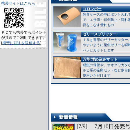
携帯サイトはこちら
コロンボー
飼育ケースの中にポンと入れ
で、エサ皿・転倒防止・隠れ
役をこなす優れもの
ＰＣでも携帯でもポイント
ゼリースプリッター
が共通でご利用できます。
１６ｇ専用のゼリーカッター
[
携帯にURLを送信する
]
やすいように昆虫ゼリーを瞬
パッとカットします
万能 埋め込みマット
成虫の保管や、オオクワガタ
ルビ系の産卵セットなど多目
使用いただけます
[7/9] 7月10日発売号