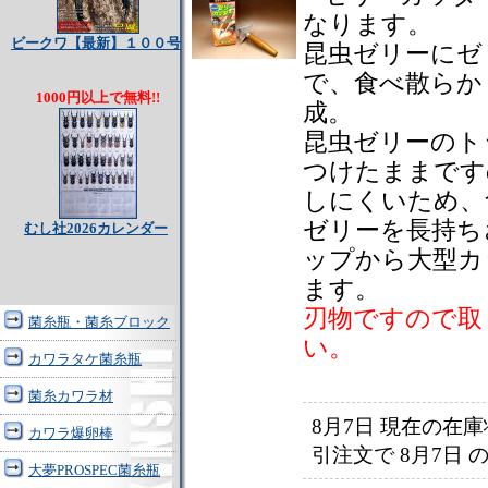
なります。
ビークワ【最新】１００号
昆虫ゼリーにゼ
で、食べ散らか
1000円以上で無料!!
成。
昆虫ゼリーのト
つけたままです
しにくいため、
ゼリーを長持ち
むし社2026カレンダー
ップから大型カ
ます。
刃物ですので取
菌糸瓶・菌糸ブロック
い。
カワラタケ菌糸瓶
菌糸カワラ材
8月7日 現在の
カワラ爆卵棒
引注文で
8月7日
大夢PROSPEC菌糸瓶