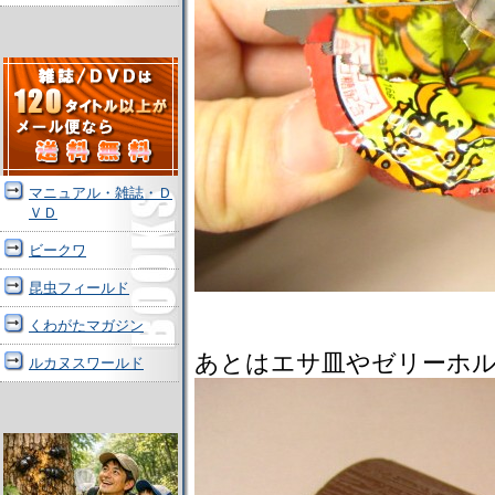
マニュアル・雑誌・Ｄ
ＶＤ
ビークワ
昆虫フィールド
くわがたマガジン
あとはエサ皿やゼリーホ
ルカヌスワールド