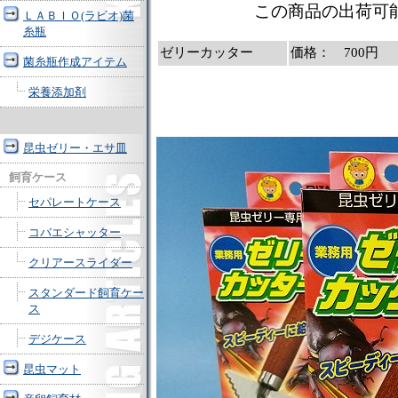
この商品の出荷可
ＬＡＢＩＯ(ラビオ)菌
糸瓶
ゼリーカッター
価格： 700円 
菌糸瓶作成アイテム
栄養添加剤
昆虫ゼリー・エサ皿
飼育ケース
セパレートケース
コバエシャッター
クリアースライダー
スタンダード飼育ケー
ス
デジケース
昆虫マット