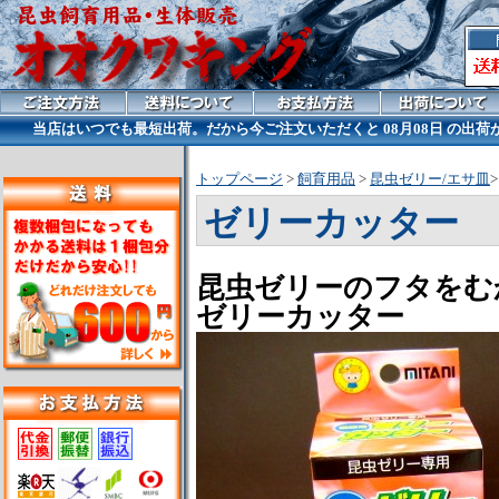
当店はいつでも最短出荷。だから今ご注文いただくと
08月08日 の出
トップページ
>
飼育用品
>
昆虫ゼリー/エサ皿
>
ゼリーカッター
昆虫ゼリーのフタをむ
ゼリーカッター